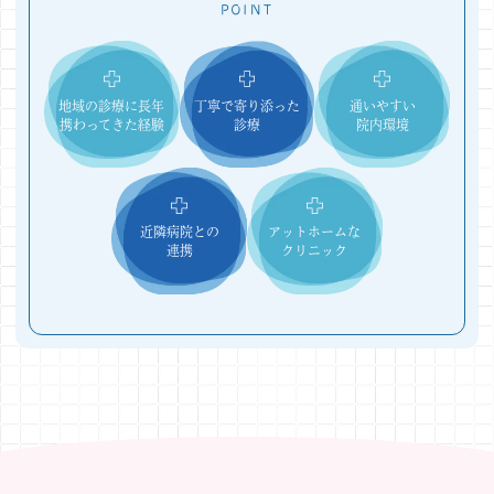
POINT
地域の診療に長年
丁寧で寄り添った
通いやすい
携わってきた経験
診療
院内環境
近隣病院との
アットホームな
連携
クリニック