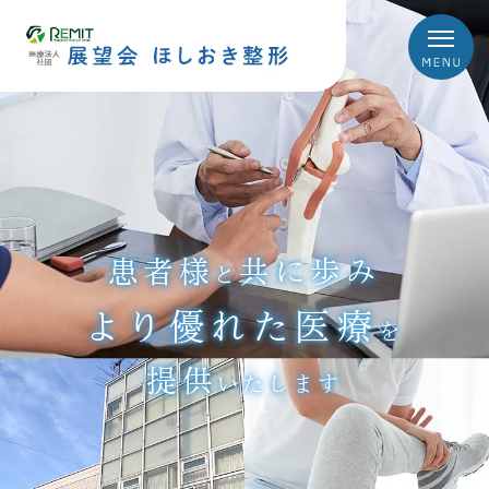
患者様
共に歩み
と
より優れた医療
を
提供
いたします