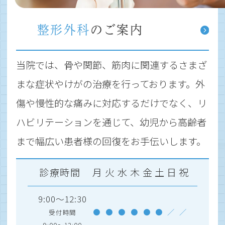
整形外科
のご案内
当院では、骨や関節、筋肉に関連するさまざ
まな症状やけがの治療を行っております。外
傷や慢性的な痛みに対応するだけでなく、リ
ハビリテーションを通じて、幼児から高齢者
まで幅広い患者様の回復をお手伝いします。
診療時間
月
火
水
木
金
土
日
祝
9:00～12:30
●
●
●
●
●
●
／
／
受付時間
9:00～12:00